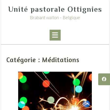
Skip
Unité pastorale Ottignies
to
content
Brabant wallon – Belgique
Catégorie :
Méditations