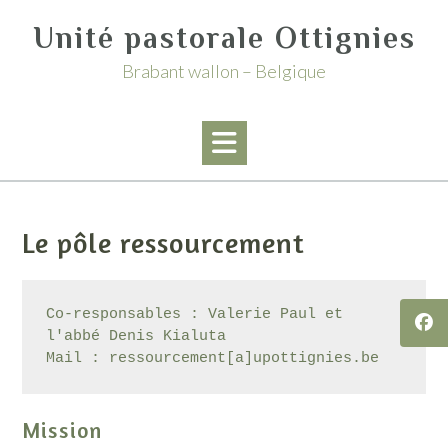
Skip
Unité pastorale Ottignies
to
content
Brabant wallon – Belgique
Le pôle ressourcement
Co-responsables : Valerie Paul et 
l'abbé Denis Kialuta

Mail : ressourcement[a]upottignies.be
Mission