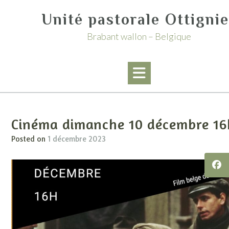
Skip
Unité pastorale Ottigni
to
content
Brabant wallon – Belgique
Cinéma dimanche 10 décembre 16
Posted on
1 décembre 2023