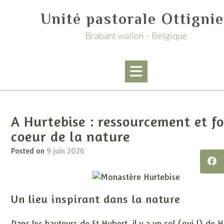
Skip
Unité pastorale Ottigni
to
content
Brabant wallon – Belgique
A Hurtebise : ressourcement et fo
coeur de la nature
Posted on
9 juin 2026
Un lieu inspirant dans la nature
Dans les hauteurs de St Hubert, il y a un col (oui !) de H